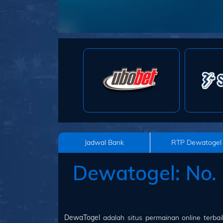
Jadwal Bank
RTP Dewatogel
Dewatogel: No. 
DewaTogel
adalah situs permainan online terba