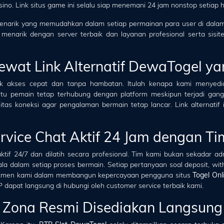
casino. Link situs game ini selalu siap menemani 24 jam nonstop setiap 
r menarik yang memudahkan dalam setiap permainan para user di dala
enarik dengan server terbaik dan layanan profesional serta sisi
wat Link Alternatif DewaTogel yan
 akses cepat dan tanpa hambatan. Itulah kenapa kami menyediakan
ntu pemain tetap terhubung dengan platform meskipun terjadi ga
itas koneksi agar pengalaman bermain tetap lancar. Link alternatif i
vice Chat Aktif 24 Jam dengan Ti
aktif 24/7 dan dilatih secara profesional. Tim kami bukan sekadar a
 dalam setiap proses bermain. Setiap pertanyaan soal deposit, wit
omitmen kami dalam membangun kepercayaan pengguna situs
Togel Onl
 dapat langsung di hubungi oleh customer service terbaik kami.
 Zona Resmi Disediakan Langsung 