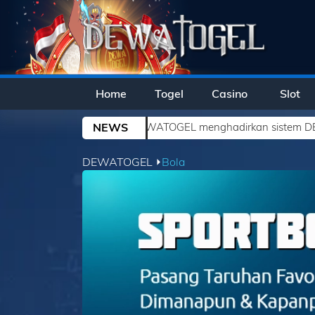
Home
Togel
Casino
Slot
NEWS
DEWATOGEL menghadirkan sistem DEPOSIT YAN
DEWATOGEL ⏵
Bola