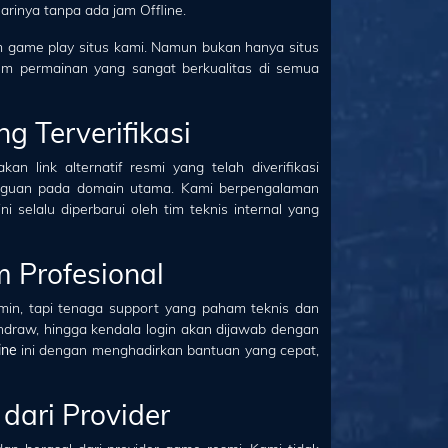
harinya tanpa ada jam Offline.
m game play situs kami. Namun bukan hanya situs
tem permainan yang sangat berkualitas di semua
g Terverifikasi
 link alternatif resmi yang telah diverifikasi
ngguan pada domain utama. Kami berpengalaman
ni selalu diperbarui oleh tim teknis internal yang
m Profesional
dmin, tapi tenaga support yang paham teknis dan
hdraw, hingga kendala login akan dijawab dengan
ine
ini dengan menghadirkan bantuan yang cepat,
dari Provider