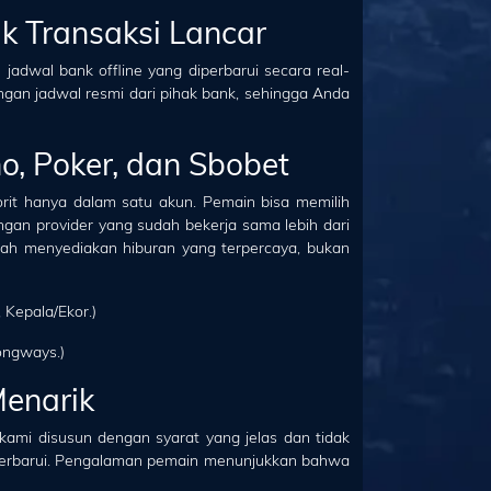
k Transaksi Lancar
adwal bank offline yang diperbarui secara real-
engan jadwal resmi dari pihak bank, sehingga Anda
o, Poker, dan Sbobet
orit hanya dalam satu akun. Pemain bisa memilih
engan provider yang sudah bekerja sama lebih dari
lah menyediakan hiburan yang terpercaya, bukan
 Kepala/Ekor.)
ongways.)
enarik
kami disusun dengan syarat yang jelas dan tidak
perbarui. Pengalaman pemain menunjukkan bahwa