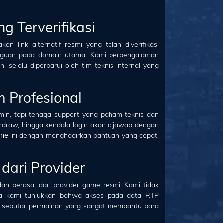
g Terverifikasi
 link alternatif resmi yang telah diverifikasi
ngguan pada domain utama. Kami berpengalaman
ni selalu diperbarui oleh tim teknis internal yang
m Profesional
dmin, tapi tenaga support yang paham teknis dan
hdraw, hingga kendala login akan dijawab dengan
ine
ini dengan menghadirkan bantuan yang cepat,
dari Provider
dan berasal dari provider game resmi. Kami tidak
una kami tunjukkan bahwa akses pada data RTP
n seputar permainan yang sangat membantu para