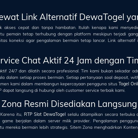
wat Link Alternatif DewaTogel yan
 akses cepat dan tanpa hambatan. Itulah kenapa kami menyediakan
ntu pemain tetap terhubung dengan platform meskipun terjadi ga
itas koneksi agar pengalaman bermain tetap lancar. Link alternatif i
vice Chat Aktif 24 Jam dengan Ti
aktif 24/7 dan dilatih secara profesional. Tim kami bukan sekadar a
 dalam setiap proses bermain. Setiap pertanyaan soal deposit, wit
omitmen kami dalam membangun kepercayaan pengguna situs
Togel Onl
 dapat langsung di hubungi oleh customer service terbaik kami.
 Zona Resmi Disediakan Langsung 
Karena itu,
RTP Slot DewaTogel
selalu ditampilkan secara terbuka 
uh game berjalan dalam server milik provider. Pengalaman pengg
 mereka bermain lebih strategis. Sitem Zona menghadirkan Konte