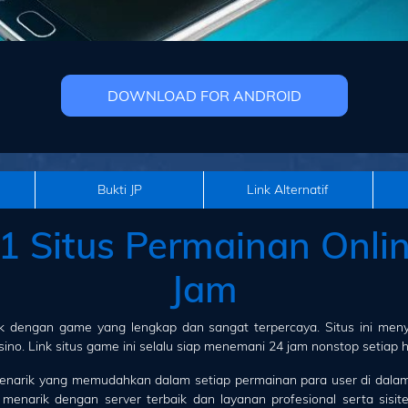
DOWNLOAD FOR ANDROID
Bukti JP
Link Alternatif
1 Situs Permainan Onli
Jam
ik dengan game yang lengkap dan sangat terpercaya. Situs ini men
casino. Link situs game ini selalu siap menemani 24 jam nonstop setiap 
r menarik yang memudahkan dalam setiap permainan para user di dala
enarik dengan server terbaik dan layanan profesional serta sisi